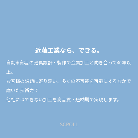
近
藤
工
業
な
ら
、
で
き
る
。
自動車部品の治具設計・製作で金属加工と向き合って40年以
上。
お客様の課題に寄り添い、多くの不可能を可能にするなかで
磨いた技術力で
他社にはできない加工を高品質・短納期で実現します。
SCROLL