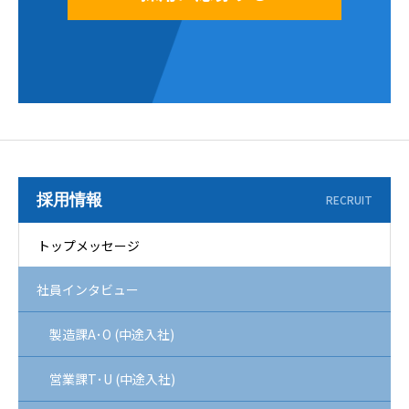
採用情報
RECRUIT
トップメッセージ
社員インタビュー
製造課A･O (中途入社)
営業課T･U (中途入社)