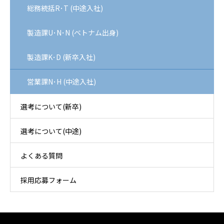
総務統括R･T (中途入社)
製造課U･N･N (ベトナム出身)
製造課K･D (新卒入社)
営業課N･H (中途入社)
選考について(新卒)
選考について(中途)
よくある質問
採用応募フォーム