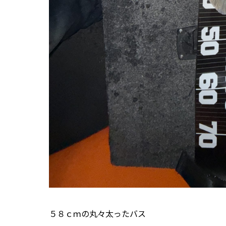
５８ｃｍの丸々太ったバス