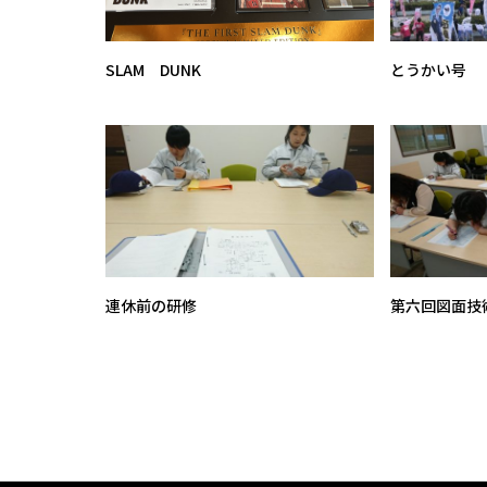
SLAM DUNK
とうかい号
連休前の研修
第六回図面技